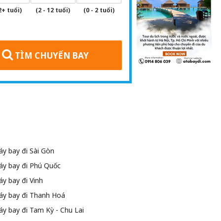
2+ tuổi)
(2 - 12 tuổi)
(0 - 2 tuổi)
TÌM CHUYẾN BAY
y bay đi Sài Gòn
áy bay đi Phú Quốc
y bay đi Vinh
áy bay đi Thanh Hoá
y bay đi Tam Kỳ - Chu Lai