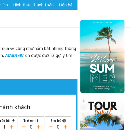
n ích
Hình thức thanh toán
Liên hệ
hức mua vé cũng như nắm bắt những thông
nh,
ATABAYĐI
xin được đưa ra gợi ý tìm
hành khách
ười lớn
Trẻ em
Em bé
1
0
0