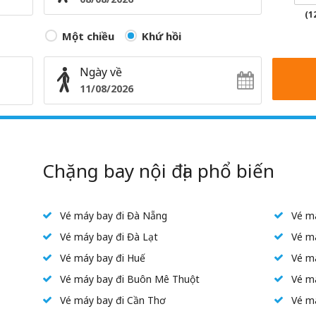
(1
Một chiều
Khứ hồi
Ngày về
Chặng bay nội địa phổ biến
Vé máy bay đi Đà Nẵng
Vé má
Vé máy bay đi Đà Lạt
Vé m
Vé máy bay đi Huế
Vé má
Vé máy bay đi Buôn Mê Thuột
Vé m
Vé máy bay đi Cần Thơ
Vé má