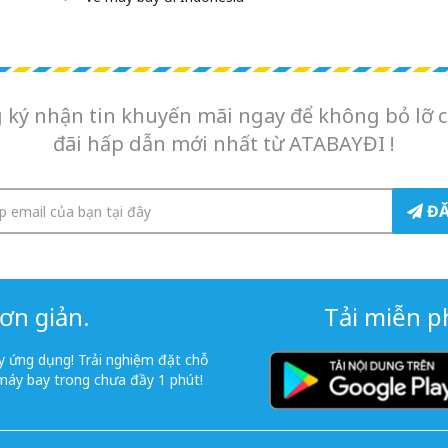
 ký nhận tin khuyến mãi ngay để không bỏ lỡ c
đãi hấp dẫn mới nhất từ ATABAYĐI !
ĐĂ
ơn giản.
Tải miễn ph
 ứng dụng! Trải nghiệm đặt chỗ
máy bay trong chưa đầy 1 phút!