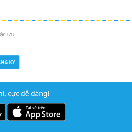
ác ưu
NG KÝ
í, cực dễ dàng!